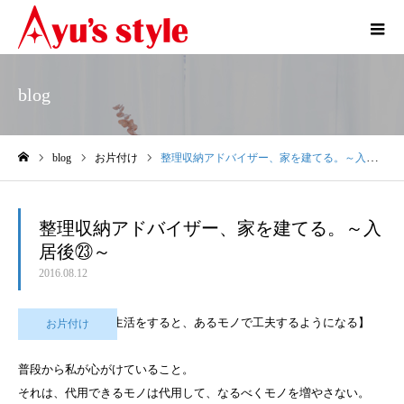
blog
blog
お片付け
整理収納アドバイザー、家を建てる。～入居後㉓～
ホーム
整理収納アドバイザー、家を建てる。～入
居後㉓～
2016.08.12
【モノを持たない生活をすると、あるモノで工夫するようになる】
お片付け
普段から私が心がけていること。
それは、代用できるモノは代用して、なるべくモノを増やさない。