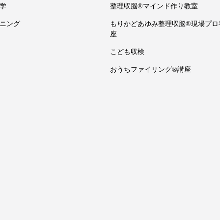
学
整理収脳®マインド作り教室
ニング
もりかどあゆみ整理収脳®現場プロ
座
こども収検
おうちファイリング®講座