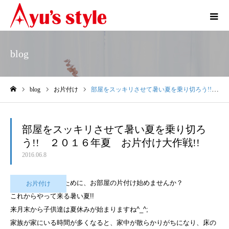
blog
blog
お片付け
部屋をスッキリさせて暑い夏を乗り切ろう!! ２０１６年夏 お片付け大作戦!!
ホーム
部屋をスッキリさせて暑い夏を乗り切ろ
う!! ２０１６年夏 お片付け大作戦!!
2016.06.8
夏を快適に過ごすために、お部屋の片付け始めませんか？
お片付け
これからやって来る暑い夏!!
来月末から子供達は夏休みが始まりますね^_^;
家族が家にいる時間が多くなると、家中が散らかりがちに
なり、床の