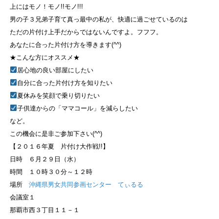
上にはモノ！モノ!!モノ!!!
男の子３兄弟子育て真っ最中の私が、快適に過ごせている
のは
ただの片付け上手だからではないんですよ。フフフ。
あなたに合った片付け方を導きます(^^)
★こんな方にオススメ★
居心地の良い部屋にしたい
自分に合った片付け方を知りたい
夏休みを笑顔で乗り切りたい
子供達からの「ママコール」を減らしたい
など。
この機会に是非ご参加下さい(^^)
【２０１６年夏 片付け大作戦!!】
日時 ６月２９日（水）
時間 １０時３０分～１２時
場所
沖縄県男女共同参画センター てぃるる
会議室１
那覇市西３丁目１１－１