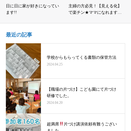
日に日に家が好きになってい
主婦の方必見！【見える化】
ます!!
で楽チン★ママになれます…
最近の記事
学校からもらってくる書類の保管方法
2024.04.25
【職場の片づけ】こども園にて片づけ
研修でした。
2024.04.20
超満席
片づけ講演依頼有難うござい
ました。