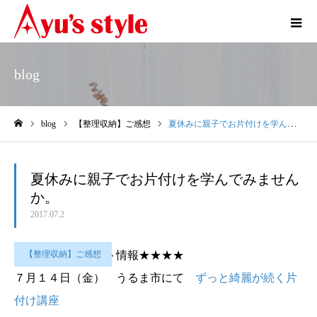
blog
blog
【整理収納】ご感想
夏休みに親子でお片付けを学んでみませんか。
ホーム
夏休みに親子でお片付けを学んでみません
か。
2017.07.2
★★★★★イベント情報★★★★
【整理収納】ご感想
７月１４日（金） うるま市にて
ずっと綺麗が続く片
付け講座