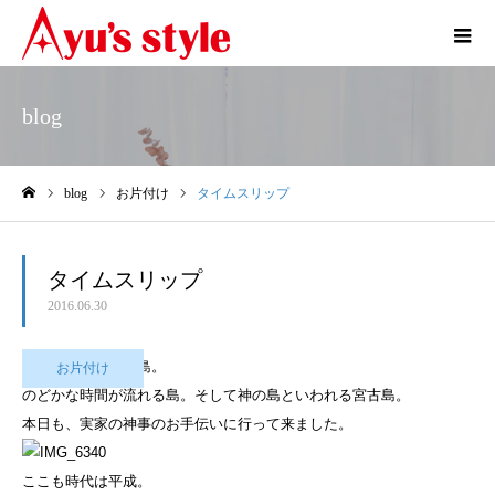
blog
blog
お片付け
タイムスリップ
ホーム
タイムスリップ
2016.06.30
今日も日帰り宮古島。
お片付け
のどかな時間が流れる島。そして神の島といわれる宮古島。
本日も、実家の神事のお手伝いに行って来ました。
ここも時代は平成。