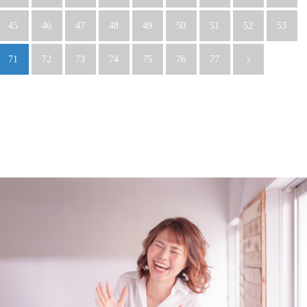
45
46
47
48
49
50
51
52
53
71
72
73
74
75
76
77