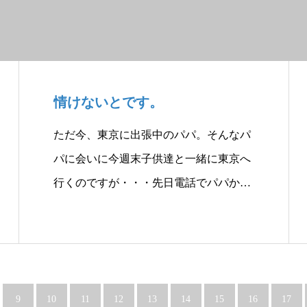
情けないとです。
ただ今、東京に出張中のパパ。そんなパ
パに会いに今週末子供達と一緒に東京へ
行くのですが・・・先日電話でパパか…
9
10
11
12
13
14
15
16
17