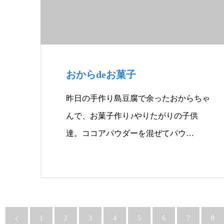
おからdeお菓子
昨日の手作り島豆腐で余ったおからちゃ
んで、お菓子作り♪やりたがりの子供
達。ココアパウダーを混ぜてパウ…
1
2
3
4
5
6
7
8