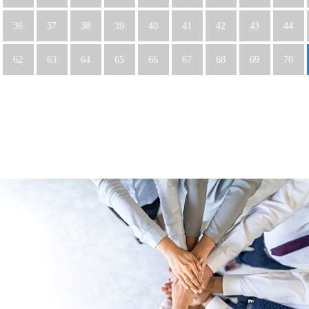
36
37
38
39
40
41
42
43
44
62
63
64
65
66
67
68
69
70