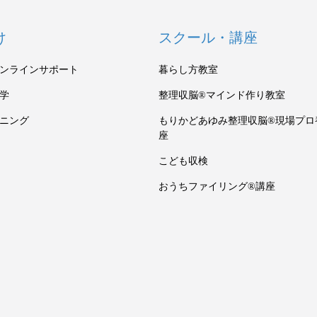
け
スクール・講座
ンラインサポート
暮らし方教室
学
整理収脳®マインド作り教室
ニング
もりかどあゆみ整理収脳®現場プロ
座
こども収検
おうちファイリング®講座