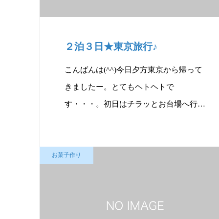
２泊３日★東京旅行♪
こんばんは(^^)今日夕方東京から帰って
きましたー。とてもヘトヘトで
す・・・。初日はチラッとお台場へ行
っ…
お菓子作り