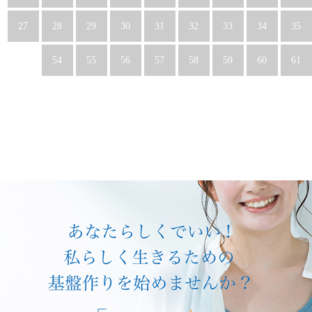
27
28
29
30
31
32
33
34
35
54
55
56
57
58
59
60
61