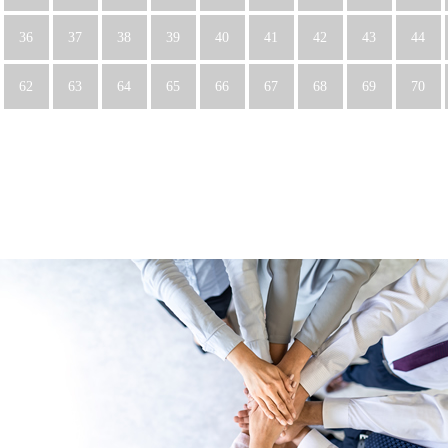
36
37
38
39
40
41
42
43
44
62
63
64
65
66
67
68
69
70