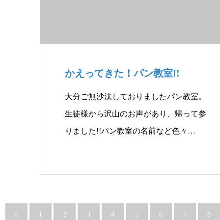
かえってきた！パン教室!!
大分ご無沙汰しておりましたパン教室。
生徒様から沢山のお声があり、帰って参
りました!!パン教室の名前など色々…
1
2
3
4
5
6
7
8