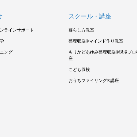
け
スクール・講座
ンラインサポート
暮らし方教室
学
整理収脳®マインド作り教室
ニング
もりかどあゆみ整理収脳®現場プロ
座
こども収検
おうちファイリング®講座