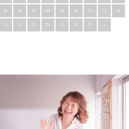
45
46
47
48
49
50
51
52
53
71
72
73
74
75
76
77