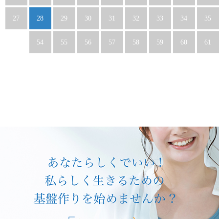
27
28
29
30
31
32
33
34
35
54
55
56
57
58
59
60
61