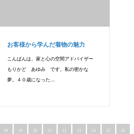
お客様から学んだ着物の魅力
こんばんは。家と心の空間アドバイザー
もりかど あゆみ です。私の密かな
夢。４０歳になった…
18
19
20
21
22
23
24
25
26