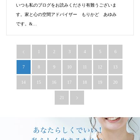
いつも私のブログをお読みくださり有難うございま
す。家と心の空間アドバイザー もりかど あゆみ
です。&…
1
2
3
4
5
6
7
8
9
10
11
12
13
14
15
16
17
18
19
20
21