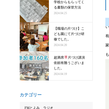
学校からもらってく
る書類の保管方法
2024.04.25
【職場の片づけ】こ
ども園にて片づけ研
修でした。
2024.04.20
超満席
片づけ講演
依頼有難うございま
した。
2024.04.19
カテゴリー
FMとよみ ラジオ